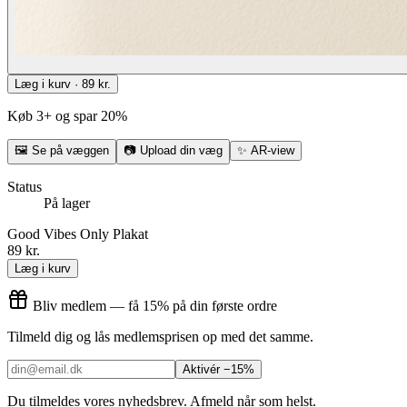
Læg i kurv · 89 kr.
Køb 3+ og spar 20%
🖼
Se på væggen
📷
Upload din væg
✨
AR-view
Status
På lager
Good Vibes Only Plakat
89 kr.
Læg i kurv
Bliv medlem — få 15% på din første ordre
Tilmeld dig og lås medlemsprisen op med det samme.
Aktivér −15%
Du tilmeldes vores nyhedsbrev. Afmeld når som helst.