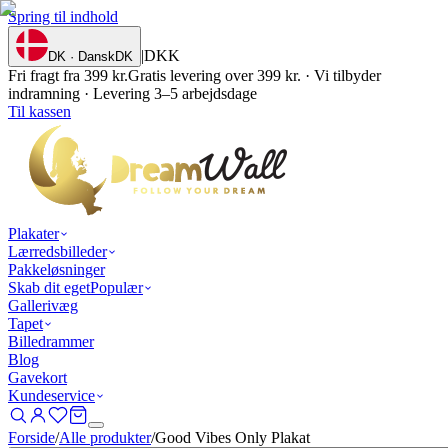
Spring til indhold
|
DKK
DK · Dansk
DK
Fri fragt fra 399 kr.
Gratis levering over 399 kr. · Vi tilbyder
indramning · Levering 3–5 arbejdsdage
Til kassen
Plakater
Lærredsbilleder
Pakkeløsninger
Skab dit eget
Populær
Gallerivæg
Tapet
Billedrammer
Blog
Gavekort
Kundeservice
Forside
/
Alle produkter
/
Good Vibes Only Plakat