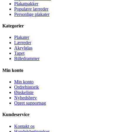
Plakatpakker
Populære lærreder
Personlige plakater
Kategorier
Plakater
Lærreder
Akrylglas
Tapet
Billedrammer
Min konto
Min konto
Ordrehistorik
Ønskeliste
Nyhedsbrev
Opret supportsag
Kundeservice
Kontakt os
Handelsbetingelser