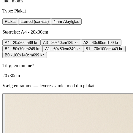
inkl. moms
Type
:
Plakat
Plakat
Lærred (canvas)
4mm Akrylglas
Størrelse
:
A4 - 20x30cm
A4 - 20x30cm
89 kr.
A3 - 30x40cm
129 kr.
A2 - 40x60cm
199 kr.
B2 - 50x70cm
249 kr.
A1 - 60x80cm
349 kr.
B1 - 70x100cm
449 kr.
B0 - 100x140cm
699 kr.
Tilføj en ramme?
20x30cm
Vælg en ramme — leveres samlet med din plakat.