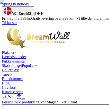
Spring til indhold
|
DKK
DK · Dansk
DK
Fri fragt fra 399 kr.
Gratis levering over 399 kr. · Vi tilbyder indramn
Til kassen
Plakater
Lærredsbilleder
Pakkeløsninger
Skab dit eget
Populær
Gallerivæg
Tapet
Billedrammer
Blog
Gavekort
Kundeservice
Forside
/
Alle produkter
/
Hvor Magien Sker Plakat