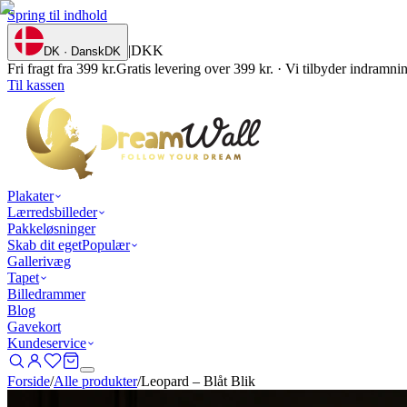
Spring til indhold
|
DKK
DK · Dansk
DK
Fri fragt fra 399 kr.
Gratis levering over 399 kr. · Vi tilbyder indramn
Til kassen
Plakater
Lærredsbilleder
Pakkeløsninger
Skab dit eget
Populær
Gallerivæg
Tapet
Billedrammer
Blog
Gavekort
Kundeservice
Forside
/
Alle produkter
/
Leopard – Blåt Blik