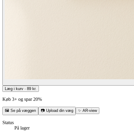
Læg i kurv · 89 kr.
Køb 3+ og spar 20%
🖼
Se på væggen
📷
Upload din væg
✨
AR-view
Status
På lager