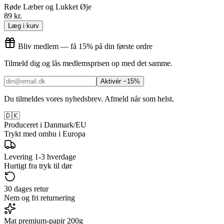
Røde Læber og Lukket Øje
89 kr.
Læg i kurv
Bliv medlem — få 15% på din første ordre
Tilmeld dig og lås medlemsprisen op med det samme.
Aktivér −15%
Du tilmeldes vores nyhedsbrev. Afmeld når som helst.
🇩🇰
Produceret i Danmark/EU
Trykt med omhu i Europa
Levering 1-3 hverdage
Hurtigt fra tryk til dør
30 dages retur
Nem og fri returnering
Mat premium-papir 200g