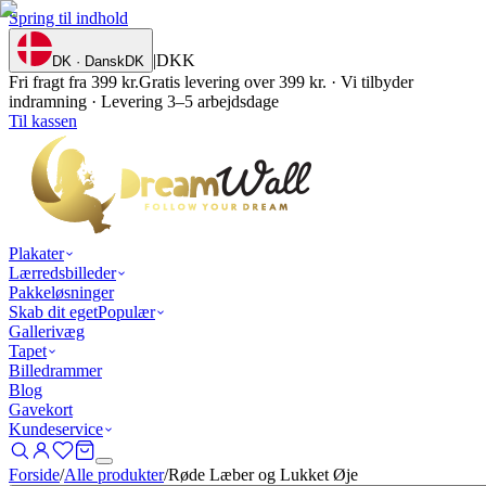
Spring til indhold
|
DKK
DK · Dansk
DK
Fri fragt fra 399 kr.
Gratis levering over 399 kr. · Vi tilbyder
indramning · Levering 3–5 arbejdsdage
Til kassen
Plakater
Lærredsbilleder
Pakkeløsninger
Skab dit eget
Populær
Gallerivæg
Tapet
Billedrammer
Blog
Gavekort
Kundeservice
Forside
/
Alle produkter
/
Røde Læber og Lukket Øje