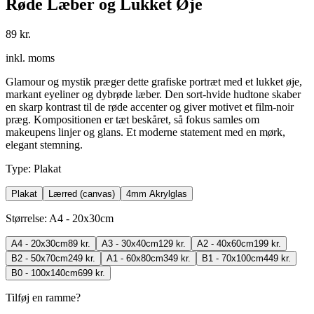
Røde Læber og Lukket Øje
89 kr.
inkl. moms
Glamour og mystik præger dette grafiske portræt med et lukket øje,
markant eyeliner og dybrøde læber. Den sort-hvide hudtone skaber
en skarp kontrast til de røde accenter og giver motivet et film-noir
præg. Kompositionen er tæt beskåret, så fokus samles om
makeupens linjer og glans. Et moderne statement med en mørk,
elegant stemning.
Type
:
Plakat
Plakat
Lærred (canvas)
4mm Akrylglas
Størrelse
:
A4 - 20x30cm
A4 - 20x30cm
89 kr.
A3 - 30x40cm
129 kr.
A2 - 40x60cm
199 kr.
B2 - 50x70cm
249 kr.
A1 - 60x80cm
349 kr.
B1 - 70x100cm
449 kr.
B0 - 100x140cm
699 kr.
Tilføj en ramme?