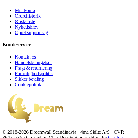
Min konto
Ordrehistorik
Ønskeliste
Nyhedsbrev
Opret supportsag
Kundeservice
Kontakt os
Handelsbetingelser
Fragt & returnering
Fortrolighedspolitik
Sikker betaling
Cookiepolitik
© 2018-2026 Dreamwall Scandinavia · 4ma Skilte A/S · CVR
36455586 · Created by Clair Design Studio · Built by
Craftory