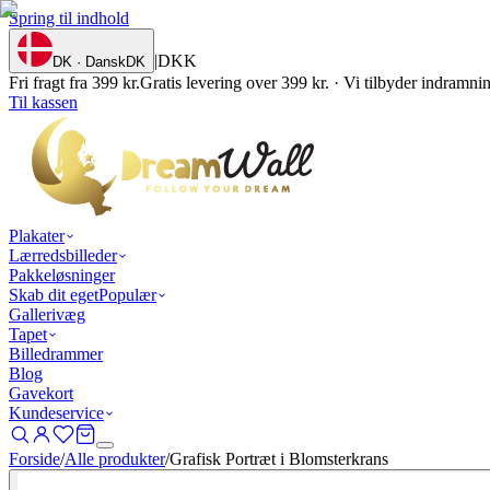
Spring til indhold
|
DKK
DK · Dansk
DK
Fri fragt fra 399 kr.
Gratis levering over 399 kr. · Vi tilbyder indramn
Til kassen
Plakater
Lærredsbilleder
Pakkeløsninger
Skab dit eget
Populær
Gallerivæg
Tapet
Billedrammer
Blog
Gavekort
Kundeservice
Forside
/
Alle produkter
/
Grafisk Portræt i Blomsterkrans