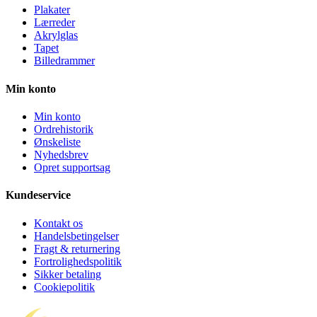
Plakater
Lærreder
Akrylglas
Tapet
Billedrammer
Min konto
Min konto
Ordrehistorik
Ønskeliste
Nyhedsbrev
Opret supportsag
Kundeservice
Kontakt os
Handelsbetingelser
Fragt & returnering
Fortrolighedspolitik
Sikker betaling
Cookiepolitik