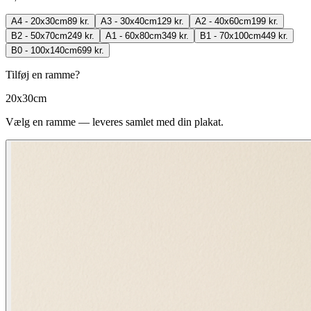
A4 - 20x30cm
89 kr.
A3 - 30x40cm
129 kr.
A2 - 40x60cm
199 kr.
B2 - 50x70cm
249 kr.
A1 - 60x80cm
349 kr.
B1 - 70x100cm
449 kr.
B0 - 100x140cm
699 kr.
Tilføj en ramme?
20x30cm
Vælg en ramme — leveres samlet med din plakat.