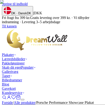
Spring til indhold
|
DKK
DK · Dansk
DK
Fri fragt fra 399 kr.
Gratis levering over 399 kr. · Vi tilbyder
indramning · Levering 3–5 arbejdsdage
Til kassen
Plakater
Lærredsbilleder
Pakkeløsninger
Skab dit eget
Populær
Gallerivæg
Tapet
Billedrammer
Blog
Gavekort
Kundeservice
Forside
/
Alle produkter
/
Porsche Performance Showcase Plakat