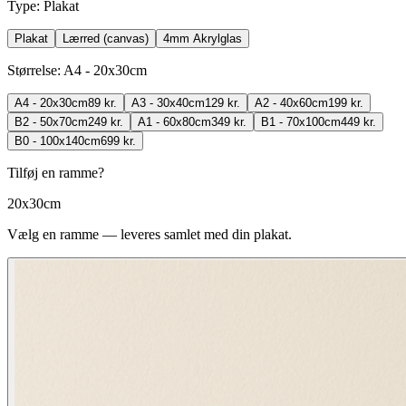
Type
:
Plakat
Plakat
Lærred (canvas)
4mm Akrylglas
Størrelse
:
A4 - 20x30cm
A4 - 20x30cm
89 kr.
A3 - 30x40cm
129 kr.
A2 - 40x60cm
199 kr.
B2 - 50x70cm
249 kr.
A1 - 60x80cm
349 kr.
B1 - 70x100cm
449 kr.
B0 - 100x140cm
699 kr.
Tilføj en ramme?
20x30cm
Vælg en ramme — leveres samlet med din plakat.