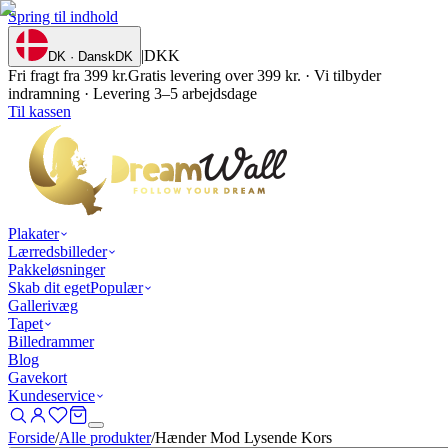
Spring til indhold
|
DKK
DK · Dansk
DK
Fri fragt fra 399 kr.
Gratis levering over 399 kr. · Vi tilbyder
indramning · Levering 3–5 arbejdsdage
Til kassen
Plakater
Lærredsbilleder
Pakkeløsninger
Skab dit eget
Populær
Gallerivæg
Tapet
Billedrammer
Blog
Gavekort
Kundeservice
Forside
/
Alle produkter
/
Hænder Mod Lysende Kors