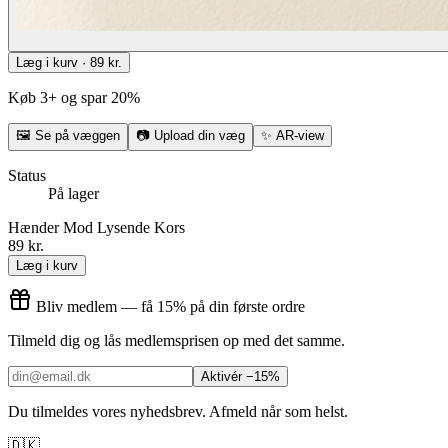
Læg i kurv · 89 kr.
Køb 3+ og spar 20%
🖼
Se på væggen
📷
Upload din væg
✨
AR-view
Status
På lager
Hænder Mod Lysende Kors
89 kr.
Læg i kurv
Bliv medlem — få 15% på din første ordre
Tilmeld dig og lås medlemsprisen op med det samme.
Aktivér −15%
Du tilmeldes vores nyhedsbrev. Afmeld når som helst.
🇩🇰