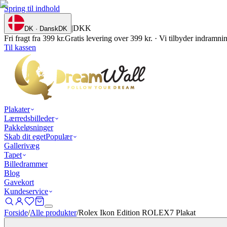
Spring til indhold
|
DKK
DK · Dansk
DK
Fri fragt fra 399 kr.
Gratis levering over 399 kr. · Vi tilbyder indramn
Til kassen
Plakater
Lærredsbilleder
Pakkeløsninger
Skab dit eget
Populær
Gallerivæg
Tapet
Billedrammer
Blog
Gavekort
Kundeservice
Forside
/
Alle produkter
/
Rolex Ikon Edition ROLEX7 Plakat