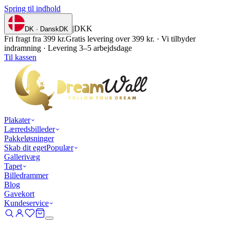
Spring til indhold
|
DKK
DK · Dansk
DK
Fri fragt fra 399 kr.
Gratis levering over 399 kr. · Vi tilbyder
indramning · Levering 3–5 arbejdsdage
Til kassen
Plakater
Lærredsbilleder
Pakkeløsninger
Skab dit eget
Populær
Gallerivæg
Tapet
Billedrammer
Blog
Gavekort
Kundeservice