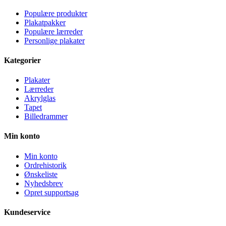
Populære produkter
Plakatpakker
Populære lærreder
Personlige plakater
Kategorier
Plakater
Lærreder
Akrylglas
Tapet
Billedrammer
Min konto
Min konto
Ordrehistorik
Ønskeliste
Nyhedsbrev
Opret supportsag
Kundeservice