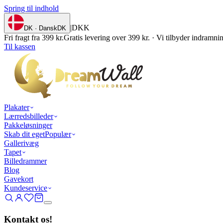
Spring til indhold
|
DKK
DK · Dansk
DK
Fri fragt fra 399 kr.
Gratis levering over 399 kr. · Vi tilbyder indramn
Til kassen
Plakater
Lærredsbilleder
Pakkeløsninger
Skab dit eget
Populær
Gallerivæg
Tapet
Billedrammer
Blog
Gavekort
Kundeservice
Kontakt os!