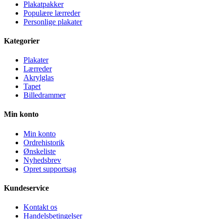
Plakatpakker
Populære lærreder
Personlige plakater
Kategorier
Plakater
Lærreder
Akrylglas
Tapet
Billedrammer
Min konto
Min konto
Ordrehistorik
Ønskeliste
Nyhedsbrev
Opret supportsag
Kundeservice
Kontakt os
Handelsbetingelser