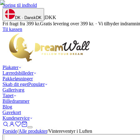
Spring til indhold
|
DKK
DK · Dansk
DK
Fri fragt fra 399 kr.
Gratis levering over 399 kr. · Vi tilbyder indramn
Til kassen
Plakater
Lærredsbilleder
Pakkeløsninger
Skab dit eget
Populær
Gallerivæg
Tapet
Billedrammer
Blog
Gavekort
Kundeservice
Forside
/
Alle produkter
/
Vintereventyr i Luften