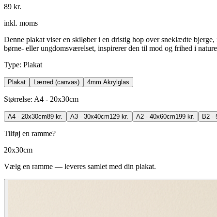
89 kr.
inkl. moms
Denne plakat viser en skiløber i en dristig hop over sneklædte bjerge,
børne- eller ungdomsværelset, inspirerer den til mod og frihed i nature
Type
:
Plakat
Plakat
Lærred (canvas)
4mm Akrylglas
Størrelse
:
A4 - 20x30cm
A4 - 20x30cm
89 kr.
A3 - 30x40cm
129 kr.
A2 - 40x60cm
199 kr.
B2 -
Tilføj en ramme?
20x30cm
Vælg en ramme — leveres samlet med din plakat.