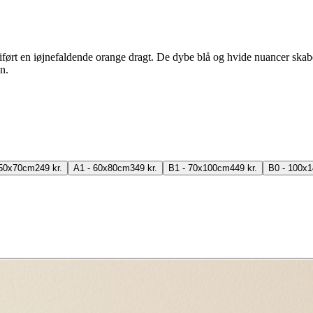
 iført en iøjnefaldende orange dragt. De dybe blå og hvide nuancer skab
n.
 50x70cm
249 kr.
A1 - 60x80cm
349 kr.
B1 - 70x100cm
449 kr.
B0 - 100x