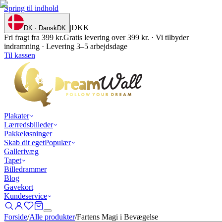
Spring til indhold
|
DKK
DK · Dansk
DK
Fri fragt fra 399 kr.
Gratis levering over 399 kr. · Vi tilbyder
indramning · Levering 3–5 arbejdsdage
Til kassen
Plakater
Lærredsbilleder
Pakkeløsninger
Skab dit eget
Populær
Gallerivæg
Tapet
Billedrammer
Blog
Gavekort
Kundeservice
Forside
/
Alle produkter
/
Fartens Magi i Bevægelse