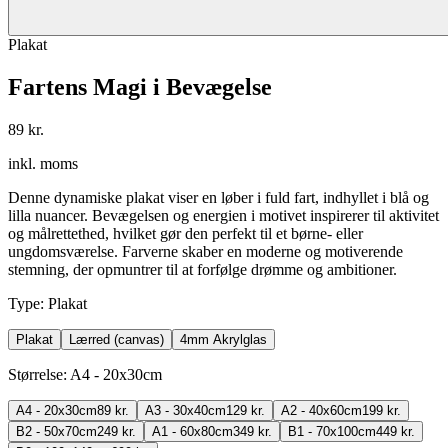
Plakat
Fartens Magi i Bevægelse
89 kr.
inkl. moms
Denne dynamiske plakat viser en løber i fuld fart, indhyllet i blå og
lilla nuancer. Bevægelsen og energien i motivet inspirerer til aktivitet
og målrettethed, hvilket gør den perfekt til et børne- eller
ungdomsværelse. Farverne skaber en moderne og motiverende
stemning, der opmuntrer til at forfølge drømme og ambitioner.
Type
:
Plakat
Plakat
Lærred (canvas)
4mm Akrylglas
Størrelse
:
A4 - 20x30cm
A4 - 20x30cm
89 kr.
A3 - 30x40cm
129 kr.
A2 - 40x60cm
199 kr.
B2 - 50x70cm
249 kr.
A1 - 60x80cm
349 kr.
B1 - 70x100cm
449 kr.