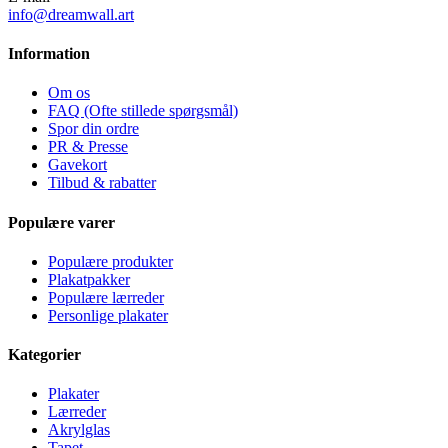
info@dreamwall.art
Information
Om os
FAQ (Ofte stillede spørgsmål)
Spor din ordre
PR & Presse
Gavekort
Tilbud & rabatter
Populære varer
Populære produkter
Plakatpakker
Populære lærreder
Personlige plakater
Kategorier
Plakater
Lærreder
Akrylglas
Tapet