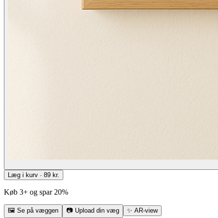
Læg i kurv · 89 kr.
Køb 3+ og spar 20%
🖼
Se på væggen
📷
Upload din væg
✨
AR-view