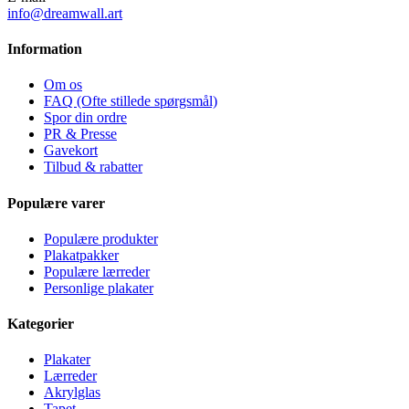
info@dreamwall.art
Information
Om os
FAQ (Ofte stillede spørgsmål)
Spor din ordre
PR & Presse
Gavekort
Tilbud & rabatter
Populære varer
Populære produkter
Plakatpakker
Populære lærreder
Personlige plakater
Kategorier
Plakater
Lærreder
Akrylglas
Tapet