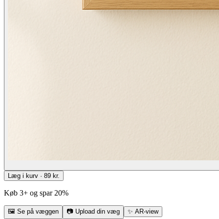
Læg i kurv · 89 kr.
Køb 3+ og spar 20%
🖼
Se på væggen
📷
Upload din væg
✨
AR-view