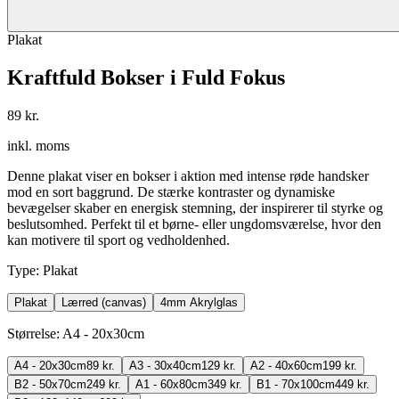
Plakat
Kraftfuld Bokser i Fuld Fokus
89 kr.
inkl. moms
Denne plakat viser en bokser i aktion med intense røde handsker
mod en sort baggrund. De stærke kontraster og dynamiske
bevægelser skaber en energisk stemning, der inspirerer til styrke og
beslutsomhed. Perfekt til et børne- eller ungdomsværelse, hvor den
kan motivere til sport og vedholdenhed.
Type
:
Plakat
Plakat
Lærred (canvas)
4mm Akrylglas
Størrelse
:
A4 - 20x30cm
A4 - 20x30cm
89 kr.
A3 - 30x40cm
129 kr.
A2 - 40x60cm
199 kr.
B2 - 50x70cm
249 kr.
A1 - 60x80cm
349 kr.
B1 - 70x100cm
449 kr.