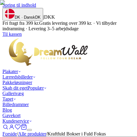
Spring til indhold
|
DKK
DK · Dansk
DK
Fri fragt fra 399 kr.
Gratis levering over 399 kr. · Vi tilbyder
indramning · Levering 3–5 arbejdsdage
Til kassen
Plakater
Lærredsbilleder
Pakkeløsninger
Skab dit eget
Populær
Gallerivæg
Tapet
Billedrammer
Blog
Gavekort
Kundeservice
Forside
/
Alle produkter
/
Kraftfuld Bokser i Fuld Fokus