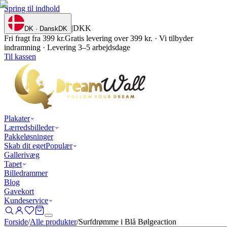
Spring til indhold
|
DKK
DK · Dansk
DK
Fri fragt fra 399 kr.
Gratis levering over 399 kr. · Vi tilbyder
indramning · Levering 3–5 arbejdsdage
Til kassen
Plakater
Lærredsbilleder
Pakkeløsninger
Skab dit eget
Populær
Gallerivæg
Tapet
Billedrammer
Blog
Gavekort
Kundeservice
Forside
/
Alle produkter
/
Surfdrømme i Blå Bølgeaction