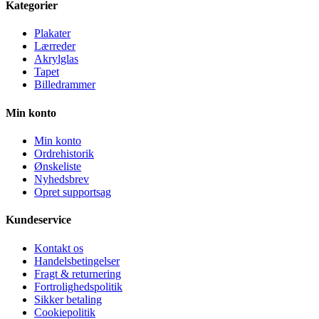
Kategorier
Plakater
Lærreder
Akrylglas
Tapet
Billedrammer
Min konto
Min konto
Ordrehistorik
Ønskeliste
Nyhedsbrev
Opret supportsag
Kundeservice
Kontakt os
Handelsbetingelser
Fragt & returnering
Fortrolighedspolitik
Sikker betaling
Cookiepolitik