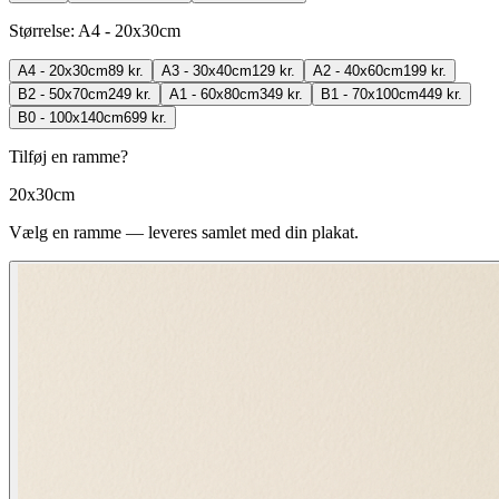
Størrelse
:
A4 - 20x30cm
A4 - 20x30cm
89 kr.
A3 - 30x40cm
129 kr.
A2 - 40x60cm
199 kr.
B2 - 50x70cm
249 kr.
A1 - 60x80cm
349 kr.
B1 - 70x100cm
449 kr.
B0 - 100x140cm
699 kr.
Tilføj en ramme?
20x30cm
Vælg en ramme — leveres samlet med din plakat.