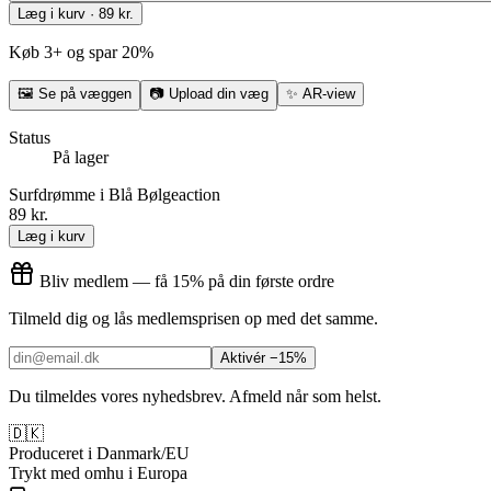
Læg i kurv · 89 kr.
Køb 3+ og spar 20%
🖼
Se på væggen
📷
Upload din væg
✨
AR-view
Status
På lager
Surfdrømme i Blå Bølgeaction
89 kr.
Læg i kurv
Bliv medlem — få 15% på din første ordre
Tilmeld dig og lås medlemsprisen op med det samme.
Aktivér −15%
Du tilmeldes vores nyhedsbrev. Afmeld når som helst.
🇩🇰
Produceret i Danmark/EU
Trykt med omhu i Europa