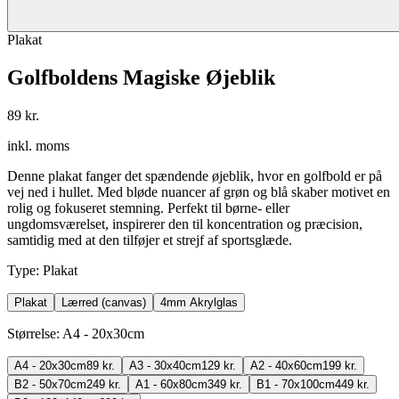
Plakat
Golfboldens Magiske Øjeblik
89 kr.
inkl. moms
Denne plakat fanger det spændende øjeblik, hvor en golfbold er på
vej ned i hullet. Med bløde nuancer af grøn og blå skaber motivet en
rolig og fokuseret stemning. Perfekt til børne- eller
ungdomsværelset, inspirerer den til koncentration og præcision,
samtidig med at den tilføjer et strejf af sportsglæde.
Type
:
Plakat
Plakat
Lærred (canvas)
4mm Akrylglas
Størrelse
:
A4 - 20x30cm
A4 - 20x30cm
89 kr.
A3 - 30x40cm
129 kr.
A2 - 40x60cm
199 kr.
B2 - 50x70cm
249 kr.
A1 - 60x80cm
349 kr.
B1 - 70x100cm
449 kr.