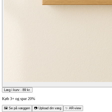
Læg i kurv · 89 kr.
Køb 3+ og spar 20%
🖼
Se på væggen
📷
Upload din væg
✨
AR-view