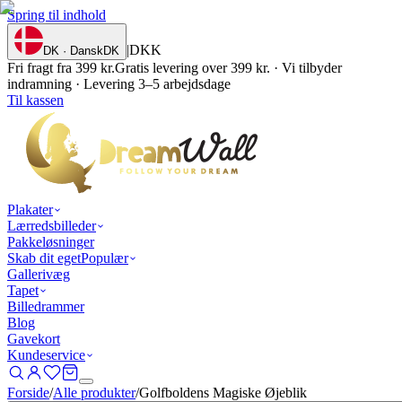
Spring til indhold
|
DKK
DK · Dansk
DK
Fri fragt fra 399 kr.
Gratis levering over 399 kr. · Vi tilbyder
indramning · Levering 3–5 arbejdsdage
Til kassen
Plakater
Lærredsbilleder
Pakkeløsninger
Skab dit eget
Populær
Gallerivæg
Tapet
Billedrammer
Blog
Gavekort
Kundeservice
Forside
/
Alle produkter
/
Golfboldens Magiske Øjeblik