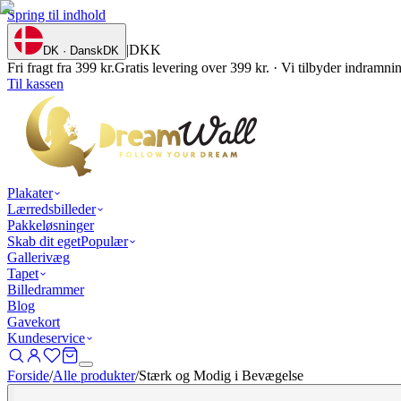
Spring til indhold
|
DKK
DK · Dansk
DK
Fri fragt fra 399 kr.
Gratis levering over 399 kr. · Vi tilbyder indramn
Til kassen
Plakater
Lærredsbilleder
Pakkeløsninger
Skab dit eget
Populær
Gallerivæg
Tapet
Billedrammer
Blog
Gavekort
Kundeservice
Forside
/
Alle produkter
/
Stærk og Modig i Bevægelse