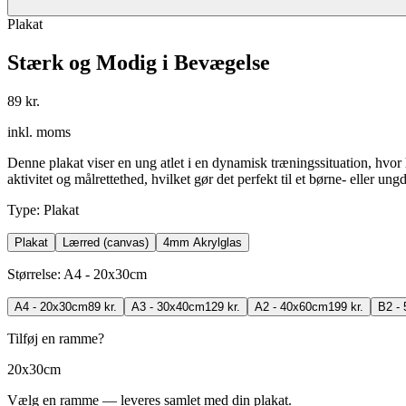
Plakat
Stærk og Modig i Bevægelse
89 kr.
inkl. moms
Denne plakat viser en ung atlet i en dynamisk træningssituation, hvor
aktivitet og målrettethed, hvilket gør det perfekt til et børne- eller u
Type
:
Plakat
Plakat
Lærred (canvas)
4mm Akrylglas
Størrelse
:
A4 - 20x30cm
A4 - 20x30cm
89 kr.
A3 - 30x40cm
129 kr.
A2 - 40x60cm
199 kr.
B2 -
Tilføj en ramme?
20x30cm
Vælg en ramme — leveres samlet med din plakat.