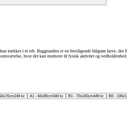
 hun trækker i et reb. Baggrunden er en beroligende blågrøn farve, der 
ngdomsværelse, hvor det kan motivere til fysisk aktivitet og vedholdenhed
 50x70cm
249 kr.
A1 - 60x80cm
349 kr.
B1 - 70x100cm
449 kr.
B0 - 100x