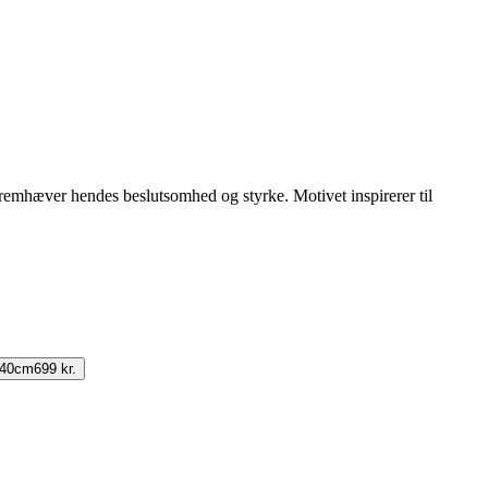
fremhæver hendes beslutsomhed og styrke. Motivet inspirerer til
.
140cm
699 kr.