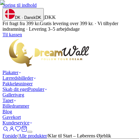
Spring til indhold
|
DKK
DK · Dansk
DK
Fri fragt fra 399 kr.
Gratis levering over 399 kr. · Vi tilbyder
indramning · Levering 3–5 arbejdsdage
Til kassen
Plakater
Lærredsbilleder
Pakkeløsninger
Skab dit eget
Populær
Gallerivæg
Tapet
Billedrammer
Blog
Gavekort
Kundeservice
Forside
/
Alle produkter
/
Klar til Start – Løberens Øjeblik