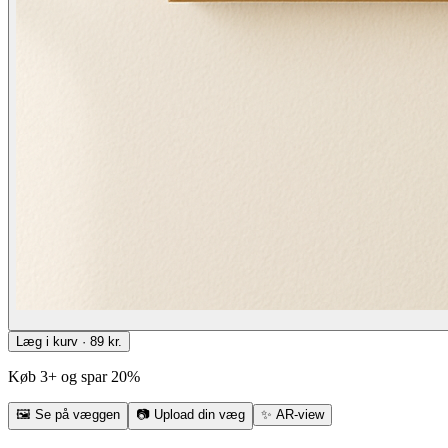
Læg i kurv · 89 kr.
Køb 3+ og spar 20%
🖼
Se på væggen
📷
Upload din væg
✨
AR-view