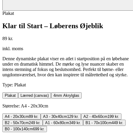
Plakat
Klar til Start – Løberens Øjeblik
89 kr.
inkl. moms
Denne dynamiske plakat viser en atlet i startposition på en løbebane
under en dramatisk himmel. De mørke og lyse nuancer skaber en
intens stemning af fokus og beslutsomhed. Perfekt til børne- eller
ungdomsværelset, hvor den kan inspirere til målrettethed og styrke.
Type
:
Plakat
Plakat
Lærred (canvas)
4mm Akrylglas
Størrelse
:
A4 - 20x30cm
A4 - 20x30cm
89 kr.
A3 - 30x40cm
129 kr.
A2 - 40x60cm
199 kr.
B2 - 50x70cm
249 kr.
A1 - 60x80cm
349 kr.
B1 - 70x100cm
449 kr.
B0 - 100x140cm
699 kr.