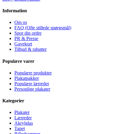
Information
Om os
FAQ (Ofte stillede spørgsmål)
Spor din ordre
PR & Presse
Gavekort
Tilbud & rabatter
Populære varer
Populære produkter
Plakatpakker
Populære lærreder
Personlige plakater
Kategorier
Plakater
Lærreder
Akrylglas
Tapet
Billedrammer