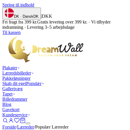
Spring til indhold
|
DKK
DK · Dansk
DK
Fri fragt fra 399 kr.
Gratis levering over 399 kr. · Vi tilbyder
indramning · Levering 3–5 arbejdsdage
Til kassen
Plakater
Lærredsbilleder
Pakkeløsninger
Skab dit eget
Populær
Gallerivæg
Tapet
Billedrammer
Blog
Gavekort
Kundeservice
Forside
/
Lærreder
/
Populær Lærreder