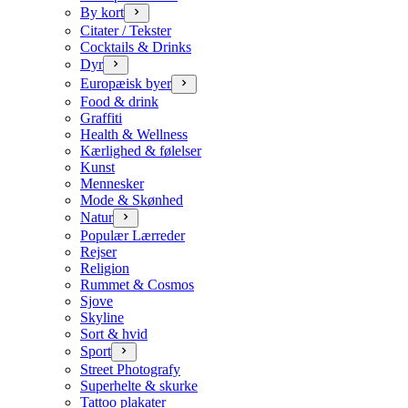
By kort
Citater / Tekster
Cocktails & Drinks
Dyr
Europæisk byer
Food & drink
Graffiti
Health & Wellness
Kærlighed & følelser
Kunst
Mennesker
Mode & Skønhed
Natur
Populær Lærreder
Rejser
Religion
Rummet & Cosmos
Sjove
Skyline
Sort & hvid
Sport
Street Photografy
Superhelte & skurke
Tattoo plakater