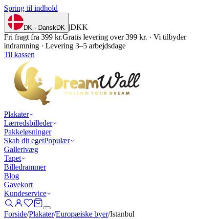
Spring til indhold
|
DKK
DK · Dansk
DK
Fri fragt fra 399 kr.
Gratis levering over 399 kr. · Vi tilbyder
indramning · Levering 3–5 arbejdsdage
Til kassen
Plakater
Lærredsbilleder
Pakkeløsninger
Skab dit eget
Populær
Gallerivæg
Tapet
Billedrammer
Blog
Gavekort
Kundeservice
Forside
/
Plakater
/
Europæiske byer
/
Istanbul