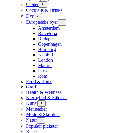
Citater
Cocktails & Drinks
Dyr
Europæiske byer
Amsterdam
Barcelona
Budapest
Copenhagen
Hamburg
Istanbul
London
Madrid
Paris
Rom
Food & drink
Graffiti
Health & Wellness
Kærlighed & Følelser
Kunst
Mennesker
Mode & Skønhed
Natur
Populær plakater
Rejser