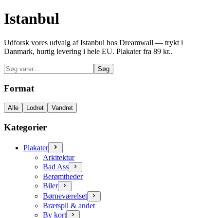
Istanbul
Udforsk vores udvalg af Istanbul hos Dreamwall — trykt i
Danmark, hurtig levering i hele EU. Plakater fra 89 kr..
Søg
Format
Alle
Lodret
Vandret
Kategorier
Plakater
Arkitektur
Bad Ass
Berømtheder
Biler
Børneværelset
Brætspil & andet
By kort